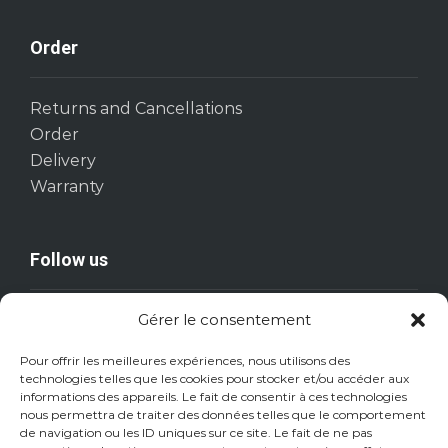
Order
Returns and Cancellations
Order
Delivery
Warranty
Follow us
Gérer le consentement
Pour offrir les meilleures expériences, nous utilisons des
technologies telles que les cookies pour stocker et/ou accéder aux
informations des appareils. Le fait de consentir à ces technologies
nous permettra de traiter des données telles que le comportement
de navigation ou les ID uniques sur ce site. Le fait de ne pas