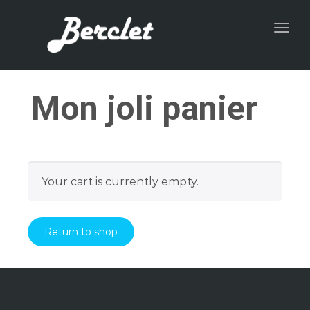
Togg
navig
Mon joli panier
Your cart is currently empty.
Return to shop