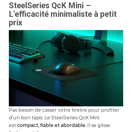
SteelSeries QcK Mini –
L’efficacité minimaliste à petit
prix
Pas besoin de casser votre tirelire pour profiter
d’un bon tapis. Le SteelSeries QcK Mini
est
compact, fiable et abordable
. Il se glisse