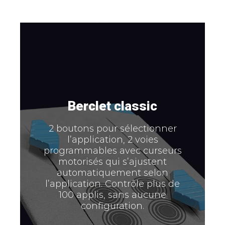
Berclet classic
Berclet core
2 boutons pour sélectionner
2 boutons pour sélectionner
l’application, 2 voies
l’application, 2 pour choisir la
programmables avec curseurs
source audio (enceintes,
motorisés qui s’ajustent
casque, micro…). 2 voies
automatiquement selon
programmables pour contrôler
l’application. Contrôle plus de
plus de 100 applications, le tout
100 applis, sans aucune
sans aucune configuration.
configuration.