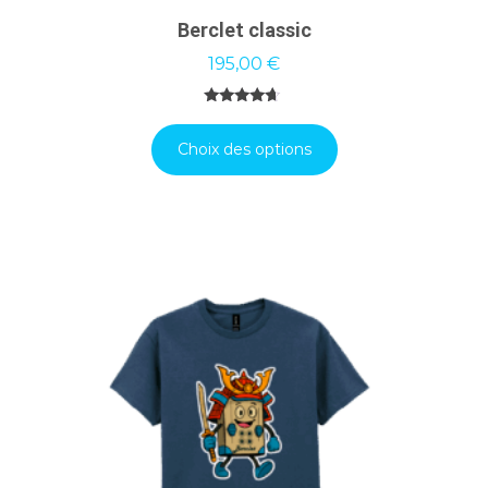
Berclet classic
195,00
€
Note
4.45
sur 5
Choix des options